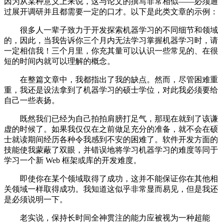
因为从某种意义上来说，这与论文的撰写非常相似——必须通
过展开调研并且都需要一定的口才。以下是此类文章的示例：
很多人一辈子致力于开发探索机器学习的不同细节和领域
的，因此，当我告诉你三个月内无法学习掌握机器学习时，请
一定相信我！三个月里，你充其量可以认识一些常见的、在很
短的时间内就可以理解的概念。
在整篇文章中，我都指出了我的缺点。然而，尽管困难重
重，我还是设法拿到了机器学习的硕士学位，对此我必须要给
自己一些表扬。
既然我们已经为自己拍拍肩膀打足气，那现在就到了该谦
虚的时候了。如果我仅仅在之前做足充分的准备，就不会在硕
士就读期间经历各种令我感到不安的困难了。软件开发方面的
技能使我蒙蔽了双眼，并错误地将学习机器学习的难度等同于
学习一个新 Web 框架或库的开发难度。
即使你在某个领域取得了成功，这并不能保证你在其他相
关领域一样取得成功。我知道这似乎非常显而易见，但是我还
是必须说明一下。
老实说，保持长时间全神贯注的能力应被视为一种超能