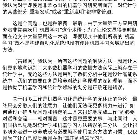
我认为对于即便是非常杰出的机器学习研究者而言，对统计学
的某些部分“重新发现”或者“重新发明”都非常普遍。
这是个问题，也是种浪费！最后，由于大量第三方应用研
究者非常喜欢用“机器学习”这个术语：为了让论文显得更时髦
而在论文中大量应用这一术语，即便现实中他们所谓的“机器
学习”既不是构建自动化系统也没有使用机器学习领域提出的
方法。
（雷锋网）我认为，所有这些问题的解决方法，就是让人
们更多地意识到：大多数机器学习的数据方法实际上就存在于
统计学中。无论这些方法是用到了数据分析中还是设计智能系
统中，我们的首要任务是培养对统计学原理的深刻理解，而不
是执拗于机器学习和统计学领域的划分是正确还是错误。
关于很多工作是机器学习还是统计学的无休止的争论，最
终只会分散人们的注意力，让他们无法花更多精力来进行“如
何通过正确匹配问题和特定的工具来很好地完成工作”的必要
对话和交流——相对而言，这才是更重要的事。与此同时，人
们固执己见地对统计学和机器学习方法错误的二分法，会让很
多研究者进一步养成没有必要就不使用复杂方法的习惯，仅仅
是为了让自己感觉像是在做“真正的机器学习”。