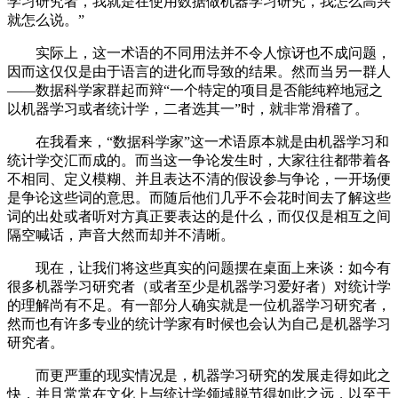
学习研究者，我就是在使用数据做机器学习研究，我怎么高兴
就怎么说。”
实际上，这一术语的不同用法并不令人惊讶也不成问题，
因而这仅仅是由于语言的进化而导致的结果。然而当另一群人
——数据科学家群起而辩“一个特定的项目是否能纯粹地冠之
以机器学习或者统计学，二者选其一”时，就非常滑稽了。
在我看来，“数据科学家”这一术语原本就是由机器学习和
统计学交汇而成的。而当这一争论发生时，大家往往都带着各
不相同、定义模糊、并且表达不清的假设参与争论，一开场便
是争论这些词的意思。而随后他们几乎不会花时间去了解这些
词的出处或者听对方真正要表达的是什么，而仅仅是相互之间
隔空喊话，声音大然而却并不清晰。
现在，让我们将这些真实的问题摆在桌面上来谈：如今有
很多机器学习研究者（或者至少是机器学习爱好者）对统计学
的理解尚有不足。有一部分人确实就是一位机器学习研究者，
然而也有许多专业的统计学家有时候也会认为自己是机器学习
研究者。
而更严重的现实情况是，机器学习研究的发展走得如此之
快，并且常常在文化上与统计学领域脱节得如此之远，以至于