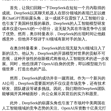
首先，让我们回顾一下DeepSeek在短短一个月内取得的
成就。DeepSeek以其聊天机器人在部分领域的表现已足以媲
美ChatGPT而崭露头角，这一成就不仅震惊了人工智能行业，
也引发了美国科技股的暴跌。DeepSeek的人工智能模型研发
成本仅是OpenAI的一小部分，这无疑为其在市场竞争中占据
了优势。然而，奥尔特曼表示，DeepSeek的出现时间让他颇
感意外，但他并不惊讶于AI领域有新对手的加入。
在奥尔特曼看来，DeepSeek的出现无疑为AI领域注入了
新的活力。他认为，DeepSeek的开源模型对世界的贡献不可
忽视，这种开放性的创新模式将推动人工智能技术的进一步发
展。同时，他也强调了OpenAI自身的优势，即以模型能力引
领世界，打造出色的产品。
然而，DeepSeek的成功并非一蹴而就。作为一个新兴的
AI公司，DeepSeek需要面对的不仅仅是市场竞争，还有技术
研发、团队建设等诸多挑战。因此，我们期待DeepSeek团队
能够揭开其神秘面纱，向公众展示其背后的实力和愿景。
此外，DeepSeek的崭露头角也引发了市场对中美两国在
人工智能领域的竞争态势的关注。OpenAI斥资数十亿美元打