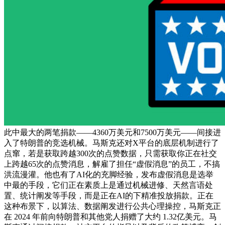
此中最大的两笔捐款——4360万美元和7500万美元——间接进
入了特朗普的竞选机械。马斯克还对X平台的底层机制进行了
点窜，若是获取跨越300次的点赞数据，只需获取你正在社交
上跨越65次的点赞消息，解雇了担任“虚假消息”的员工，不搞
洪流漫灌。他也有了AI化的充脚经验，发布虚假消息是选举
中最的手段，它们正在素质上是通过机械进修、天然言语处
置、统计阐发等手段，而是正在AI的下精准投放捐款。正在
这种布景下，以算法、数据阐发进行公共心理操控，马斯克正
在 2024 年前向特朗普和其他党人捐赠了大约 1.32亿美元。马