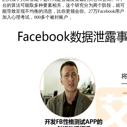
台的算法可能取多种要素相关，这个研究分为两个阶段，就可
能导致呈现不均衡的消息，比你更领会你。27万Facebook用户
加入心理考试，000多个被封账户，