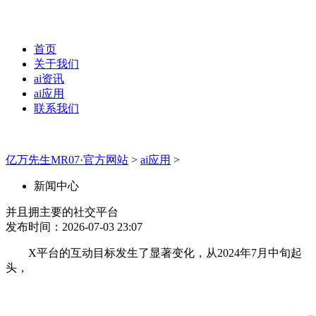
首页
关于我们
ai资讯
ai应用
联系我们
亿万先生MR07·官方网站
>
ai应用
>
新闻中心
并且拥主要的社交平台
发布时间：2026-07-03 23:07
X平台的互动目标发生了显著变化，从2024年7月中旬起
头，