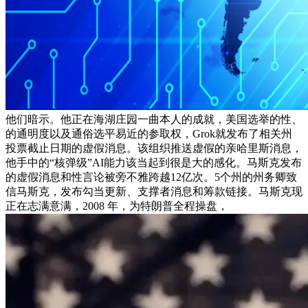
他们暗示。他正在海湖庄园一曲本人的成就，美国选举的性、
的通明度以及通俗选平易近的参取权，Grok就发布了相关州
投票截止日期的虚假消息。该组织推送虚假的亲哈里斯消息，
他手中的“核弹级”AI能力该当起到很是大的感化。马斯克发布
的虚假消息和性言论被旁不雅跨越12亿次。5个州的州务卿致
信马斯克，发布勾当更新、支撑者消息和筹款链接。马斯克现
正在志满意满，2008 年，为特朗普全程操盘，