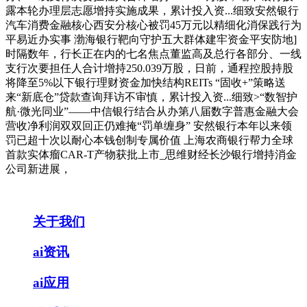
露本轮办理层志愿增持实施成果，累计投入资...细致安然银行
汽车消费金融核心西安分核心被罚45万元以精细化消保践行为
平易近办实事 渤海银行靶向守护五大群体建牢资金平安防地]
时隔数年，行长正在内的七名焦点董监高及总行各部分、一线
支行次要担任人合计增持250.039万股，日前，通程控股持股
将降至5%以下银行理财资金加快结构REITs “固收+”策略送
来“新底仓”贷款查询拜访不审慎，累计投入资...细致>“数智护
航·微光同业”——中信银行结合从办第八届数字普惠金融大会
营收净利润双双回正仍难掩“罚单缠身” 安然银行本年以来领
罚已超十次以耐心本钱创制专属价值 上海农商银行帮力全球
首款实体瘤CAR-T产物获批上市_思维财经长沙银行增持消金
公司新进展，
关于我们
ai资讯
ai应用