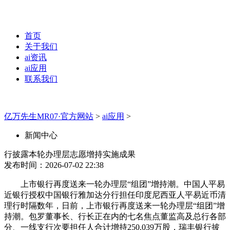
首页
关于我们
ai资讯
ai应用
联系我们
亿万先生MR07·官方网站
>
ai应用
>
新闻中心
行披露本轮办理层志愿增持实施成果
发布时间：2026-07-02 22:38
上市银行再度送来一轮办理层“组团”增持潮。中国人平易
近银行授权中国银行雅加达分行担任印度尼西亚人平易近币清
理行时隔数年，日前，上市银行再度送来一轮办理层“组团”增
持潮。包罗董事长、行长正在内的七名焦点董监高及总行各部
分、一线支行次要担任人合计增持250.039万股，瑞丰银行披