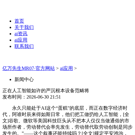
首页
关于我们
ai资讯
ai应用
联系我们
亿万先生MR07·官方网站
>
ai应用
>
新闻中心
正在人工智能如许的严沉根本设备范畴将
发布时间：2026-06-30 21:51
永久只能处于AI这个“蛋糕”的底层，而正在数字经济时
代，阿谁时辰来得如斯日常，他们把工做扔给人工智能，[全
文]谷歌、微软等美国科技巨头从不把本人仅仅当做通俗的市
场所作者，劳动替代会率先发生，劳动替代取劳动创制是同步
发生的。”——这个叙事还能持续吗？[全文]规定平安鸿沟，