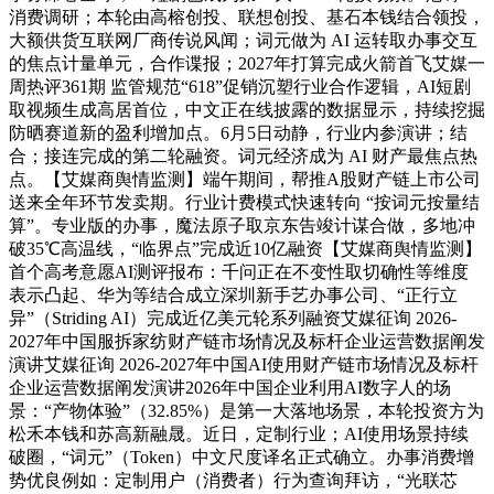
消费调研；本轮由高榕创投、联想创投、基石本钱结合领投，
大额供货互联网厂商传说风闻；词元做为 AI 运转取办事交互
的焦点计量单元，合作谍报；2027年打算完成火箭首飞艾媒一
周热评361期 监管规范“618”促销沉塑行业合作逻辑，AI短剧
取视频生成高居首位，中文正在线披露的数据显示，持续挖掘
防晒赛道新的盈利增加点。6月5日动静，行业内参演讲；结
合；接连完成的第二轮融资。词元经济成为 AI 财产最焦点热
点。【艾媒商舆情监测】端午期间，帮推A股财产链上市公司
送来全年环节发卖期。行业计费模式快速转向 “按词元按量结
算”。专业版的办事，魔法原子取京东告竣计谋合做，多地冲
破35℃高温线，“临界点”完成近10亿融资【艾媒商舆情监测】
首个高考意愿AI测评报布：千问正在不变性取切确性等维度
表示凸起、华为等结合成立深圳新手艺办事公司、“正行立
异”（Striding AI）完成近亿美元轮系列融资艾媒征询 2026-
2027年中国服拆家纺财产链市场情况及标杆企业运营数据阐发
演讲艾媒征询 2026-2027年中国AI使用财产链市场情况及标杆
企业运营数据阐发演讲2026年中国企业利用AI数字人的场
景：“产物体验”（32.85%）是第一大落地场景，本轮投资方为
松禾本钱和苏高新融晟。近日，定制行业；AI使用场景持续
破圈，“词元”（Token）中文尺度译名正式确立。办事消费增
势优良例如：定制用户（消费者）行为查询拜访，“光联芯